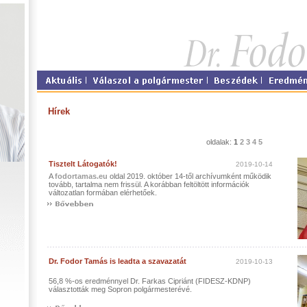
Hírek
oldalak:
1
2
3
4
5
Tisztelt Látogatók!
2019-10-14
A
fodortamas.eu
oldal 2019. október 14-től archívumként működik
tovább, tartalma nem frissül. A korábban feltöltött információk
változatlan formában elérhetőek.
Dr. Fodor Tamás is leadta a szavazatát
2019-10-13
56,8 %-os eredménnyel Dr. Farkas Cipriánt (FIDESZ-KDNP)
választották meg Sopron polgármesterévé.