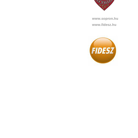
www.sopron.hu
www.fidesz.hu