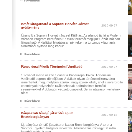
Ismét látogatható a Soproni Horváth József
2019-09-27
gyűjtemény
Újranyílt a Soproni Horváth József Kiállítás. Az állandó tárlat a Modern
Városok Program keretében 67 millió forintból megújult Cézár-házban
látogatható. A kiállítást hivatalosan pénteken, a turizmus világnapja
alkalmából nyitotta meg kapuit.
Páneurópai Piknik Történelmi Vetélkedő
2019-09-27
10 csapat mérte össze tudását a Páneurópai Piknik Történelmi
Vetélkedő soproni döntőjében. A diákok olyan történelmi korszakot
ismerhettek meg, melyben szüleik, nagyszüleik éltek, ahol a sorsfordító
események helyszínén találkozhattak a történelmet formáló
személyekkel. A dobogón végzett csapatok Berlini utazáson vehetnek
részt.
Bányászati témájú játszótér épült
2019-09-18
Brennbergbányán
Új, bányász témájú játszóteret kapott Brennbergbánya. A teret a
Soproni Egyetem hallgatói tervezték. A beruházás mintegy 30 millió
forintból valósult meg.